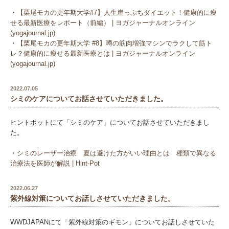
・
【栗尾モカの更年期大学#7】人生崖っぷちダイエット！健康的に痩
せる最新医療をレポート（前編） | ヨガジャーナルオンライン
(yogajournal.jp)
・
【栗尾モカの更年期大学 #8】噂の筋肉増強マシンでラクして筋ト
レ？健康的に痩せる最新医療とは | ヨガジャーナルオンライン
(yogajournal.jp)
2022.07.05
シミのケアについてお話させていただきました。
ヒントポットにて「シミのケア」についてお話させていただきまし
た。
・
シミのレーザー治療 夏は避けた方がいい理由とは 種類で異なる
治療法を医師が解説 | Hint-Pot
2022.06.27
紫外線対策についてお話しさせていただきました。
WWDJAPANにて「紫外線対策のギモン」についてお話しさせていた