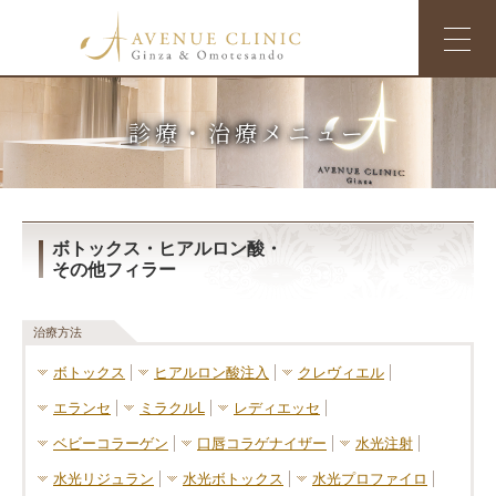
診療・治療メニュー
ボトックス・ヒアルロン酸・
その他フィラー
治療方法
ボトックス
ヒアルロン酸注入
クレヴィエル
エランセ
ミラクルL
レディエッセ
ベビーコラーゲン
口唇コラゲナイザー
水光注射
水光リジュラン
水光ボトックス
水光プロファイロ