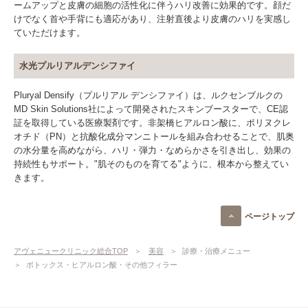
ームアップと皮膚の細胞の活性化に伴うハリ改善に効果的です。顔だ
けでなく首や手背にも適応があり、注射直後より皮膚のハリを実感し
ていただけます。
⽔光プルリアルデンシファイ
Pluryal Densify（プルリアル デンシファイ）は、ルクセンブルクの
MD Skin Solutions社によって開発されたスキンブースターで、CE認
証を取得している医療製剤です。⾮架橋ヒアルロン酸に、ポリヌクレ
オチド（PN）と抗酸化成分マンニトールを組み合わせることで、肌奥
の⽔分量を⾼めながら、ハリ・弾⼒・なめらかさを引き出し、効果の
持続性もサポート。"肌そのものを育てる"ように、根本から整えてい
きます。
ページトップ
アヴェニュークリニック総合TOP
美容
診療・治療メニュー
ボトックス・ヒアルロン酸・その他フィラー