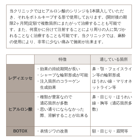
当クリニックではヒアルロン酸のシリンジを1本購入していただ
き、それをボトルキープする形で使用しております。(開封後の期
限2ヶ月間)定額で複数箇所にまたがって治療することも可能で
す。また、何度かに分けて注射することにより周りの人に気づか
れることなく治療することも可能です。当クリニックでは、麻酔
の使用により、非常に少ない痛みで施術が出来ます。
特徴
適している箇所
・効果の持続期間が長い
鼻・顎・フェイスライ
・シャープな輪郭形成が可能
ン等の輪郭形成
レディエッセ
・注入箇所のコラーゲン
ほうれい線・マリオネ
生成効果
ットライン等
・種類が豊富なので
鼻・目じり・ほうれい
適応箇所が多数
線・胸等（適応箇所多
ヒアルロン酸
・思い通りにならなかった
数）
際、溶解することが出来る
BOTOX
・表情ジワの改善
額・目じり・眉間等