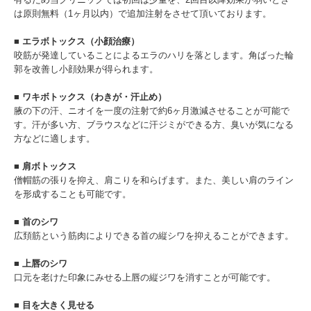
は原則無料（1ヶ月以内）で追加注射をさせて頂いております。
■ エラボトックス（小顔治療）
咬筋が発達していることによるエラのハリを落とします。角ばった輪
郭を改善し小顔効果が得られます。
■ ワキボトックス（わきが・汗止め）
腋の下の汗、ニオイを一度の注射で約6ヶ月激減させることが可能で
す。汗が多い方、ブラウスなどに汗ジミができる方、臭いが気になる
方などに適します。
■ 肩ボトックス
僧帽筋の張りを抑え、肩こりを和らげます。また、美しい肩のライン
を形成することも可能です。
■ 首のシワ
広頚筋という筋肉によりできる首の縦シワを抑えることができます。
■ 上唇のシワ
口元を老けた印象にみせる上唇の縦ジワを消すことが可能です。
■ 目を大きく見せる