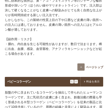
特に効果的な箇所は、鼻・アゴ・フェイスライン等のシャープな輪郭
形成や深いシワ（ほうれい線やマリオネットライン）です。注入部は
決して硬くなることがなく皮膚への馴染みがとても良く自然な仕上が
りが長時間持続する新しい注入法です。
しかしながら、この製材の性質上目の下や口唇など皮膚の薄い箇所へ
の注入には適しておりません。皮膚の薄い箇所への注入にはヒアルロ
ン酸が適しております。
【副作用・リスク】​
・腫れ、内出血を生じる可能性がありますが、数日で治まります。​稀
に出血、血腫、感染、血管塞栓、アナフィラキシーショックなどが起
こる場合があります。​
ページトップ
ベビーコラーゲン
G
O
料金を表示
胎盤の中に含まれているコラーゲンを抽出して作られたヒューマンコ
ラーゲンです。主に乳幼児の皮膚に多く含まれ、創傷治癒の際最も早
く形成されるⅢ型コラーゲン（ベビーコラーゲン）を従来の製品と比
べて10倍含有しているので、周囲の組織と非常によく馴染みます。眉