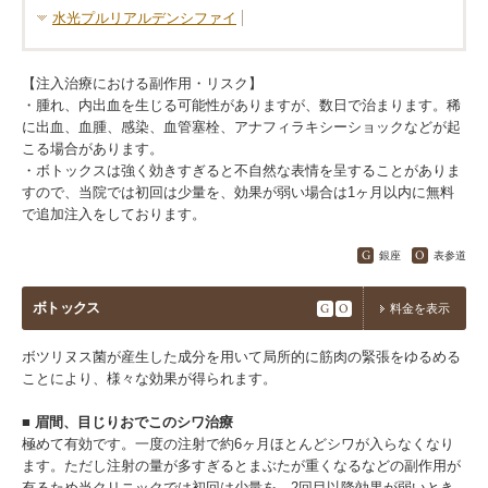
⽔光プルリアルデンシファイ
【注入治療における副作用・リスク】​
・腫れ、内出血を生じる可能性がありますが、数日で治まります。​稀
に出血、血腫、感染、血管塞栓、アナフィラキシーショックなどが起
こる場合があります。​
・ボトックスは強く効きすぎると不自然な表情を呈することがありま
すので、当院では初回は少量を、効果が弱い場合は1ヶ月以内に無料
で追加注入をしております。
銀座
表参道
ボトックス
G
O
料金を表示
ボツリヌス菌が産生した成分を用いて局所的に筋肉の緊張をゆるめる
ことにより、様々な効果が得られます。
■ 眉間、目じりおでこのシワ治療
極めて有効です。一度の注射で約6ヶ月ほとんどシワが入らなくなり
ます。ただし注射の量が多すぎるとまぶたが重くなるなどの副作用が
有るため当クリニックでは初回は少量を、2回目以降効果が弱いとき