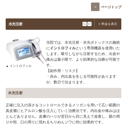
ページトップ
水光注射
G
O
料金を表示
当院では、水光注射・水光ボトックスの施術
に
イントロフィル
という専用機器を使用いた
します。吸引しながら注射するため、出血や
痛みは最小限で、より効果的な治療が可能で
す。
▲ イントロフィル
【副作用・リスク】
・赤み、内出血を生じる可能性があります
が、数日で治まります。
水光注射
正確に注入の深さをコントロールできるメソガンを用いて広い範囲の
真皮層にヒアルロン酸を注入していく治療法です。内出血や痛みはほ
とんどありません。皮膚のハリが翌日から目に見えて改善し、眼の周
りや頬、口の周りに現れるちりめんジワに特に効果的です。