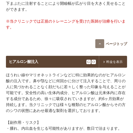
下まぶたに注射することにより開瞼幅が広がり目を大きく見せること
ができます。
※当クリニックでは正規のトレーニングを受けた医師が治療を行いま
す。
ページトップ
ヒアルロン酸注入
G
O
料金を表示
ほうれい線やマリオネットラインなどに特に効果的なのがヒアルロン
酸の注入です。鼻や顎などに何回かに分けて注入することで、周りの
人に気づかれることなく顔だちに若々しく整った印象を与えることが
可能です。安全性の高い生体内成分、ヒアルロン酸は元来体内に存在
する成分であるため、徐々に吸収されていきますが、約6ヶ月効果が
持続します。当クリニックでは様々な種類のヒアルロン酸からその方
のシワの状態にあわせ最適な製剤を選択しております。
【副作用・リスク】​
・腫れ、内出血を生じる可能性がありますが、数日で治まります。​