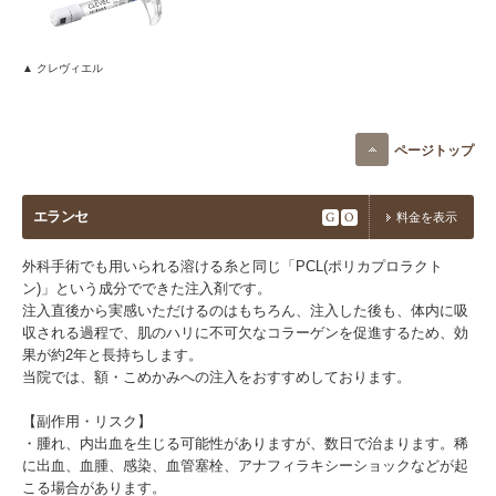
▲ クレヴィエル​​
ページトップ
エランセ
G
O
料金を表示
外科手術でも用いられる溶ける糸と同じ「PCL(ポリカプロラクト
ン)」という成分でできた注入剤です。
注入直後から実感いただけるのはもちろん、注入した後も、体内に吸
収される過程で、肌のハリに不可欠なコラーゲンを促進するため、効
果が約2年と長持ちします。
当院では、額・こめかみへの注入をおすすめしております。
【副作用・リスク】
・腫れ、内出血を生じる可能性がありますが、数日で治まります。稀
に出血、血腫、感染、血管塞栓、アナフィラキシーショックなどが起
こる場合があります。