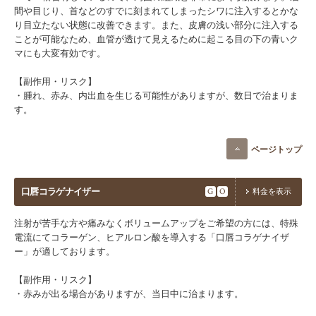
間や目じり、首などのすでに刻まれてしまったシワに注入するとかな
り目立たない状態に改善できます。また、皮膚の浅い部分に注入する
ことが可能なため、血管が透けて見えるために起こる目の下の青いク
マにも大変有効です。
【副作用・リスク】​
・腫れ、赤み、内出血を生じる可能性がありますが、数日で治まりま
す。​
ページトップ
口唇コラゲナイザー
G
O
料金を表示
注射が苦手な方や痛みなくボリュームアップをご希望の方には、特殊
電流にてコラーゲン、ヒアルロン酸を導入する「口唇コラゲナイザ
ー」が適しております。
【副作用・リスク】​
・赤みが出る場合がありますが、当日中に治まります。