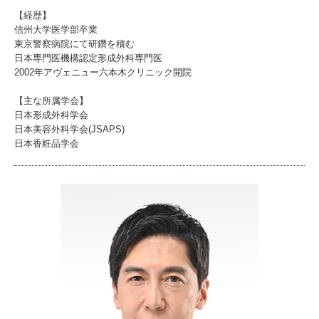
【経歴】
信州大学医学部卒業
東京警察病院にて研鑽を積む
日本専門医機構認定形成外科専門医
2002年アヴェニュー六本木クリニック開院
【主な所属学会】
日本形成外科学会
日本美容外科学会(JSAPS)
日本香粧品学会